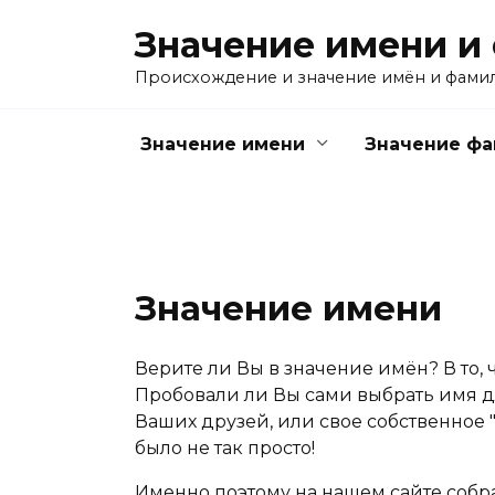
Перейти
Значение имени и
к
содержанию
Происхождение и значение имён и фами
Значение имени
Значение ф
Значение имени
Верите ли Вы в значение имён? В то, 
Пробовали ли Вы сами выбрать имя дл
Ваших друзей, или свое собственное "
было не так просто!
Именно поэтому на нашем сайте собр