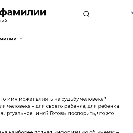
 фамилии
лий
амилии
что имя может влиять на судьбу человека?
я человека – для своего ребенка, для ребенка
виртуальное" имя? Готовы поспорить, что это
ана наиболее полная информацию об именах –