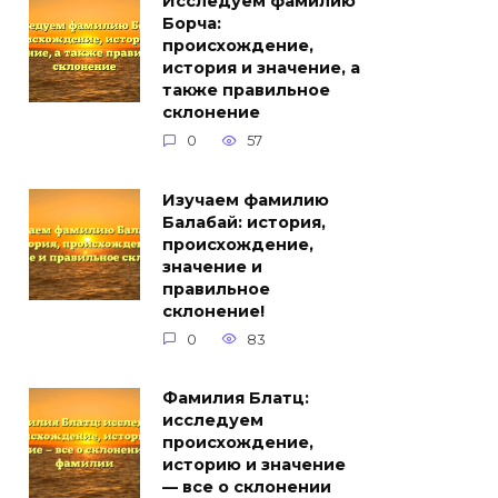
Исследуем фамилию
Борча:
происхождение,
история и значение, а
также правильное
склонение
0
57
Изучаем фамилию
Балабай: история,
происхождение,
значение и
правильное
склонение!
0
83
Фамилия Блатц:
исследуем
происхождение,
историю и значение
— все о склонении