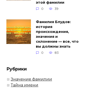
этой фамилии
0
39
Фамилия Блудов:
история
происхождения,
значения и
склонение — все, что
вы должны знать
0
83
Рубрики
Значение фамилии
Тайна имени