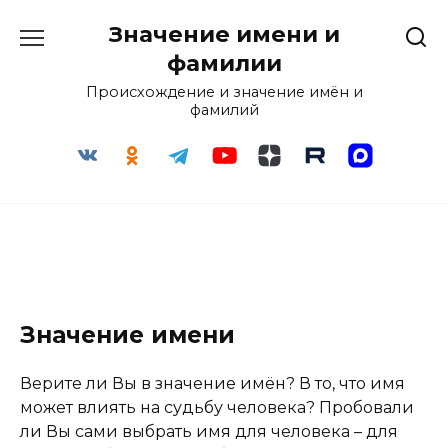
Перейти
Значение имени и
к
содержанию
фамилии
Происхождение и значение имён и
фамилий
Значение имени
Верите ли Вы в значение имён? В то, что имя
может влиять на судьбу человека? Пробовали
ли Вы сами выбрать имя для человека – для