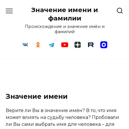
Перейти
Значение имени и
к
содержанию
фамилии
Происхождение и значение имён и
фамилий
Значение имени
Верите ли Вы в значение имён? В то, что имя
может влиять на судьбу человека? Пробовали
ли Вы сами выбрать имя для человека – для