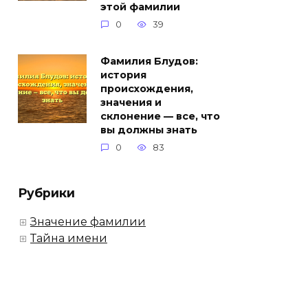
этой фамилии
0
39
Фамилия Блудов:
история
происхождения,
значения и
склонение — все, что
вы должны знать
0
83
Рубрики
Значение фамилии
Тайна имени