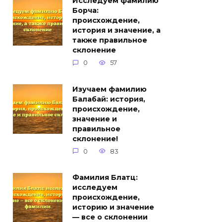
Исследуем фамилию
Борча:
происхождение,
история и значение, а
также правильное
склонение
0
57
Изучаем фамилию
Балабай: история,
происхождение,
значение и
правильное
склонение!
0
83
Фамилия Блатц:
исследуем
происхождение,
историю и значение
— все о склонении