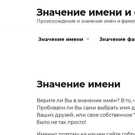
Перейти
Значение имени и
к
содержанию
Происхождение и значение имён и фами
Значение имени
Значение ф
Значение имени
Верите ли Вы в значение имён? В то, 
Пробовали ли Вы сами выбрать имя дл
Ваших друзей, или свое собственное "
было не так просто!
Именно поэтому на нашем сайте собр