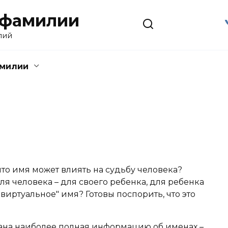
 фамилии
лий
амилии
что имя может влиять на судьбу человека?
я человека – для своего ребенка, для ребенка
виртуальное" имя? Готовы поспорить, что это
ана наиболее полная информацию об именах –