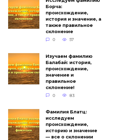
Исследуем фамилию
Борча:
происхождение,
история и значение, а
также правильное
склонение
0
57
Изучаем фамилию
Балабай: история,
происхождение,
значение и
правильное
склонение!
0
83
Фамилия Блатц:
исследуем
происхождение,
историю и значение
— все о склонении