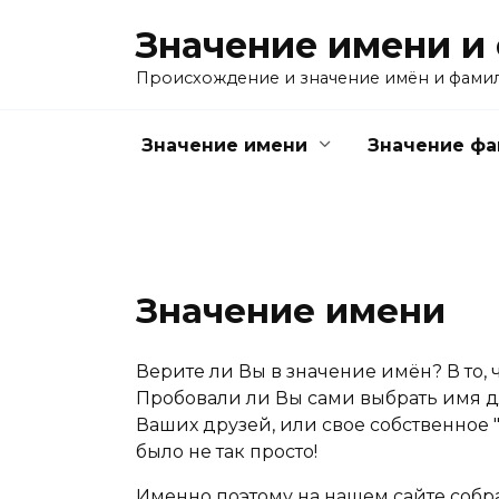
Перейти
Значение имени и
к
содержанию
Происхождение и значение имён и фами
Значение имени
Значение ф
Значение имени
Верите ли Вы в значение имён? В то, 
Пробовали ли Вы сами выбрать имя дл
Ваших друзей, или свое собственное "
было не так просто!
Именно поэтому на нашем сайте собр