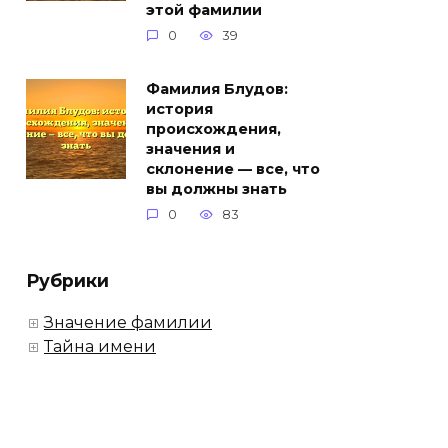
этой фамилии
0
39
Фамилия Блудов:
история
происхождения,
значения и
склонение — все, что
вы должны знать
0
83
Рубрики
Значение фамилии
Тайна имени