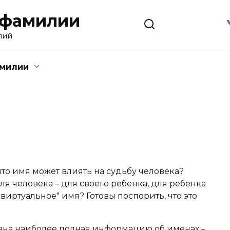
 фамилии
лий
амилии
что имя может влиять на судьбу человека?
я человека – для своего ребенка, для ребенка
виртуальное" имя? Готовы поспорить, что это
ана наиболее полная информацию об именах –