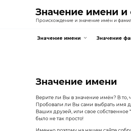
Перейти
Значение имени и
к
содержанию
Происхождение и значение имён и фами
Значение имени
Значение ф
Значение имени
Верите ли Вы в значение имён? В то, 
Пробовали ли Вы сами выбрать имя дл
Ваших друзей, или свое собственное "
было не так просто!
Именно поэтому на нашем сайте собр