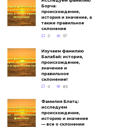
Исследуем фамилию
Борча:
происхождение,
история и значение, а
также правильное
склонение
0
57
Изучаем фамилию
Балабай: история,
происхождение,
значение и
правильное
склонение!
0
83
Фамилия Блатц:
исследуем
происхождение,
историю и значение
— все о склонении