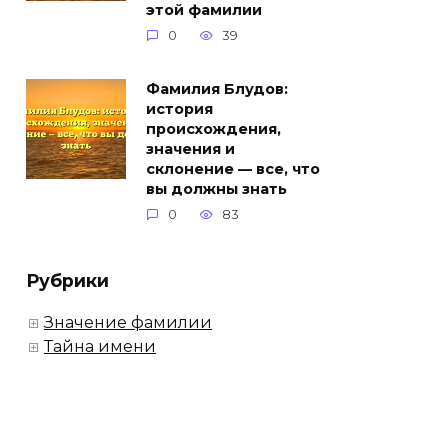
этой фамилии
0
39
Фамилия Блудов:
история
происхождения,
значения и
склонение — все, что
вы должны знать
0
83
Рубрики
Значение фамилии
Тайна имени