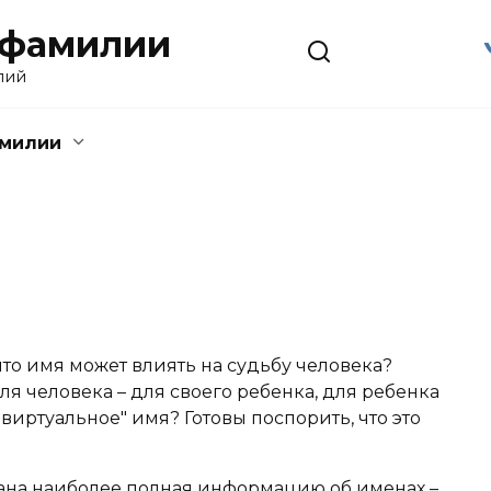
 фамилии
лий
амилии
что имя может влиять на судьбу человека?
я человека – для своего ребенка, для ребенка
виртуальное" имя? Готовы поспорить, что это
ана наиболее полная информацию об именах –