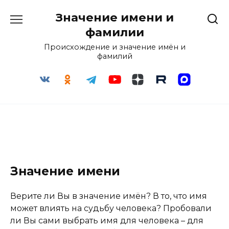
Перейти
Значение имени и
к
содержанию
фамилии
Происхождение и значение имён и
фамилий
Значение имени
Верите ли Вы в значение имён? В то, что имя
может влиять на судьбу человека? Пробовали
ли Вы сами выбрать имя для человека – для