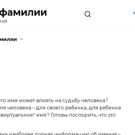
 фамилии
лий
амилии
что имя может влиять на судьбу человека?
я человека – для своего ребенка, для ребенка
виртуальное" имя? Готовы поспорить, что это
ана наиболее полная информацию об именах –