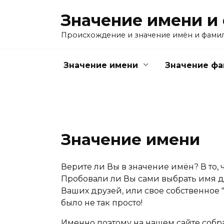
Перейти
Значение имени и
к
содержанию
Происхождение и значение имён и фами
Значение имени
Значение ф
Значение имени
Верите ли Вы в значение имён? В то, 
Пробовали ли Вы сами выбрать имя дл
Ваших друзей, или свое собственное "
было не так просто!
Именно поэтому на нашем сайте собр