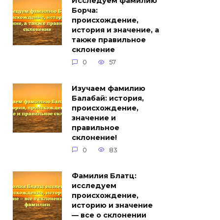
Исследуем фамилию
Борча:
происхождение,
история и значение, а
также правильное
склонение
0
57
Изучаем фамилию
Балабай: история,
происхождение,
значение и
правильное
склонение!
0
83
Фамилия Блатц:
исследуем
происхождение,
историю и значение
— все о склонении