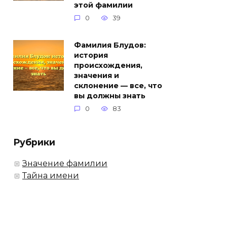
этой фамилии
0
39
Фамилия Блудов:
история
происхождения,
значения и
склонение — все, что
вы должны знать
0
83
Рубрики
Значение фамилии
Тайна имени