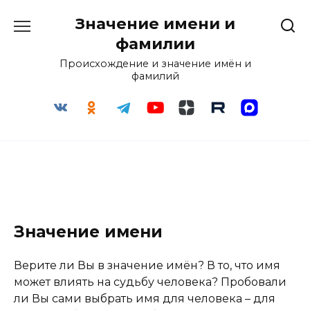
Перейти
Значение имени и
к
содержанию
фамилии
Происхождение и значение имён и
фамилий
Значение имени
Верите ли Вы в значение имён? В то, что имя
может влиять на судьбу человека? Пробовали
ли Вы сами выбрать имя для человека – для