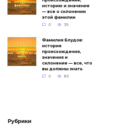
происхождение,
историю и значение
— все о склонении
этой фамилии
0
39
Фамилия Блудов:
история
происхождения,
значения и
склонение — все, что
вы должны знать
0
83
Рубрики