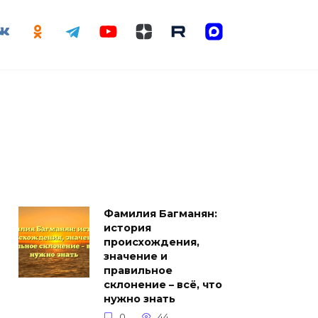
Фамилия Багманян:
история
происхождения,
значение и
правильное
склонение – всё, что
нужно знать
0
44