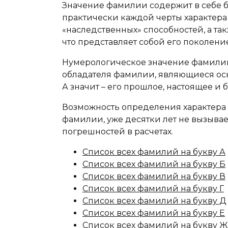
Значение фамилии содержит в себе 
практически каждой черты характера 
«наследственных» способностей, а та
что представляет собой его поколение
Нумерологическое значение фамилии
обладателя фамилии, являющиеся осн
А значит – его прошлое, настоящее и 
Возможность определения характера 
фамилии, уже десятки лет не вызыва
погрешностей в расчетах.
Список всех фамилий на букву А
Список всех фамилий на букву Б
Список всех фамилий на букву В
Список всех фамилий на букву Г
Список всех фамилий на букву Д
Список всех фамилий на букву Е
Список всех фамилий на букву Ж