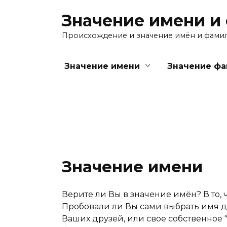
Перейти
Значение имени и
к
содержанию
Происхождение и значение имён и фами
Значение имени
Значение ф
Значение имени
Верите ли Вы в значение имён? В то, 
Пробовали ли Вы сами выбрать имя дл
Ваших друзей, или свое собственное "