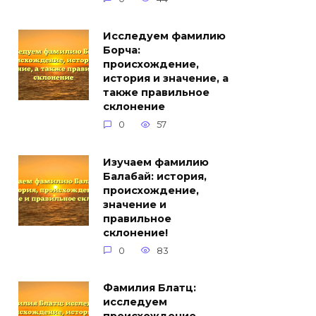
Исследуем фамилию
Борча:
происхождение,
история и значение, а
также правильное
склонение
0
57
Изучаем фамилию
Балабай: история,
происхождение,
значение и
правильное
склонение!
0
83
Фамилия Блатц:
исследуем