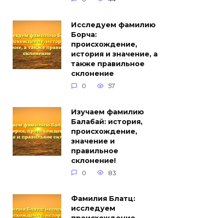
Исследуем фамилию
Борча:
происхождение,
история и значение, а
также правильное
склонение
0
57
Изучаем фамилию
Балабай: история,
происхождение,
значение и
правильное
склонение!
0
83
Фамилия Блатц:
исследуем