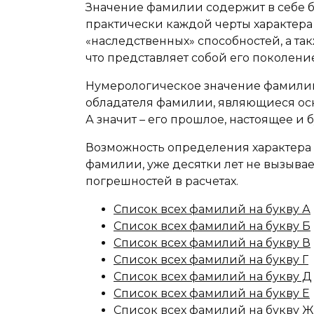
Значение фамилии содержит в себе 
практически каждой черты характера 
«наследственных» способностей, а та
что представляет собой его поколение
Нумерологическое значение фамилии
обладателя фамилии, являющиеся осн
А значит – его прошлое, настоящее и 
Возможность определения характера 
фамилии, уже десятки лет не вызыва
погрешностей в расчетах.
Список всех фамилий на букву А
Список всех фамилий на букву Б
Список всех фамилий на букву В
Список всех фамилий на букву Г
Список всех фамилий на букву Д
Список всех фамилий на букву Е
Список всех фамилий на букву Ж