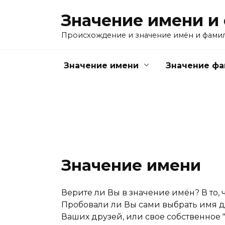
Перейти
Значение имени и
к
содержанию
Происхождение и значение имён и фами
Значение имени
Значение ф
Значение имени
Верите ли Вы в значение имён? В то, 
Пробовали ли Вы сами выбрать имя дл
Ваших друзей, или свое собственное "