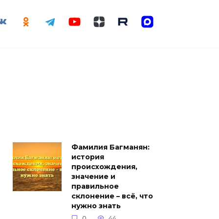
Фамилия Багманян:
история
происхождения,
значение и
правильное
склонение – всё, что
нужно знать
0
44