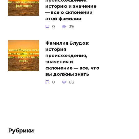
происхождение,
историю и значение
— все о склонении
этой фамилии
0
39
Фамилия Блудов:
история
происхождения,
значения и
склонение — все, что
вы должны знать
0
83
Рубрики