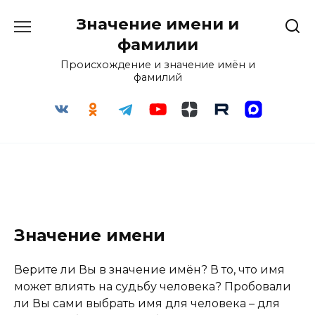
Перейти
Значение имени и
к
содержанию
фамилии
Происхождение и значение имён и
фамилий
Значение имени
Верите ли Вы в значение имён? В то, что имя
может влиять на судьбу человека? Пробовали
ли Вы сами выбрать имя для человека – для