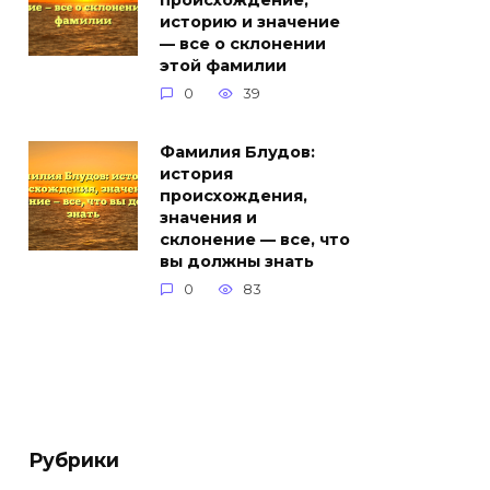
происхождение,
историю и значение
— все о склонении
этой фамилии
0
39
Фамилия Блудов:
история
происхождения,
значения и
склонение — все, что
вы должны знать
0
83
Рубрики