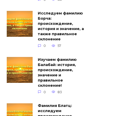
Исследуем фамилию
Борча:
происхождение,
история и значение, а
также правильное
склонение
0
57
Изучаем фамилию
Балабай: история,
происхождение,
значение и
правильное
склонение!
0
83
Фамилия Блатц:
исследуем