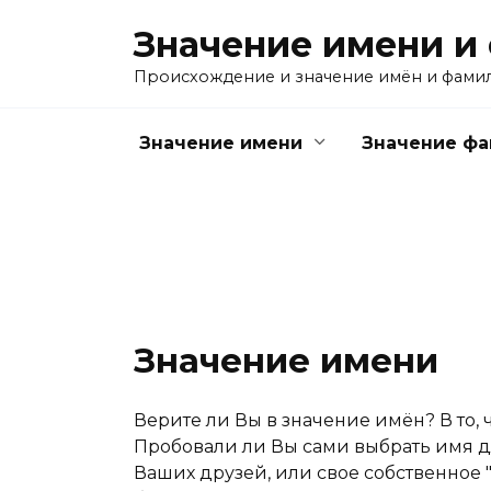
Перейти
Значение имени и
к
содержанию
Происхождение и значение имён и фами
Значение имени
Значение ф
Значение имени
Верите ли Вы в значение имён? В то, 
Пробовали ли Вы сами выбрать имя дл
Ваших друзей, или свое собственное "