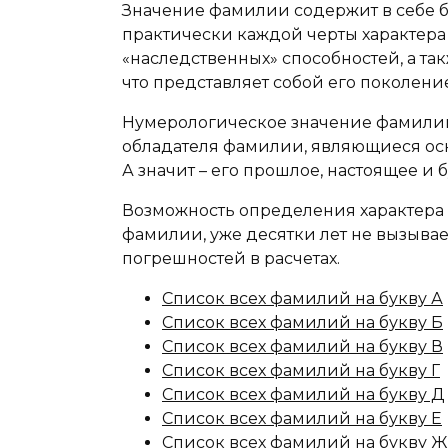
Значение фамилии содержит в себе 
практически каждой черты характера 
«наследственных» способностей, а та
что представляет собой его поколение
Нумерологическое значение фамилии
обладателя фамилии, являющиеся осн
А значит – его прошлое, настоящее и 
Возможность определения характера 
фамилии, уже десятки лет не вызыва
погрешностей в расчетах.
Список всех фамилий на букву А
Список всех фамилий на букву Б
Список всех фамилий на букву В
Список всех фамилий на букву Г
Список всех фамилий на букву Д
Список всех фамилий на букву Е
Список всех фамилий на букву Ж