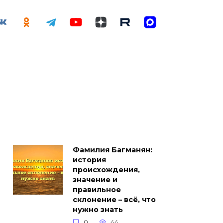
Фамилия Багманян:
история
происхождения,
значение и
правильное
склонение – всё, что
нужно знать
0
44