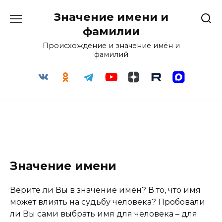
Перейти
Значение имени и
к
содержанию
фамилии
Происхождение и значение имён и
фамилий
Значение имени
Верите ли Вы в значение имён? В то, что имя
может влиять на судьбу человека? Пробовали
ли Вы сами выбрать имя для человека – для