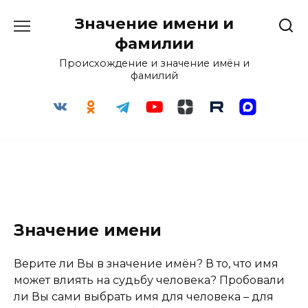
Перейти
Значение имени и
к
содержанию
фамилии
Происхождение и значение имён и
фамилий
Значение имени
Верите ли Вы в значение имён? В то, что имя
может влиять на судьбу человека? Пробовали
ли Вы сами выбрать имя для человека – для